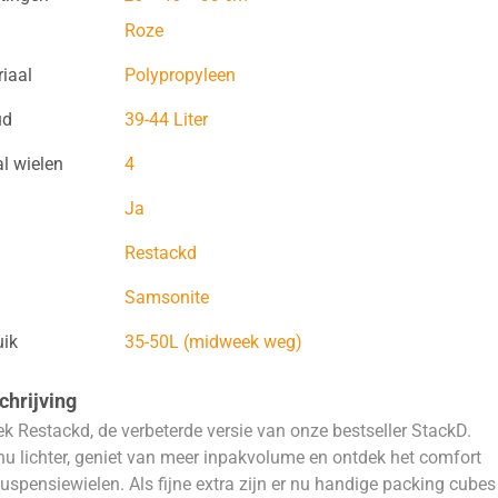
Roze
iaal
Polypropyleen
ud
39-44 Liter
l wielen
4
Ja
Restackd
Samsonite
uik
35-50L (midweek weg)
hrijving
k Restackd, de verbeterde versie van onze bestseller StackD.
nu lichter, geniet van meer inpakvolume en ontdek het comfort
uspensiewielen. Als fijne extra zijn er nu handige packing cubes