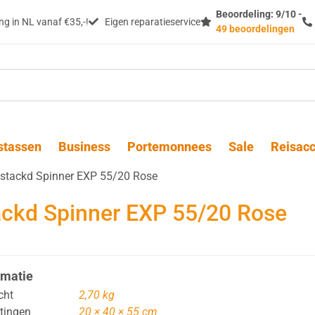
Beoordeling: 9/10 -
g in NL vanaf €35,-!
Eigen reparatieservice
49 beoordelingen
stassen
Business
Portemonnees
Sale
Reisacc
tackd Spinner EXP 55/20 Rose
ckd Spinner EXP 55/20 Rose
rmatie
cht
2,70 kg
tingen
20 × 40 × 55 cm