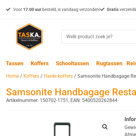
Voor
17.00 uur
besteld, is vandaag verzonden!
Gratis
verzendin
Tassen
Koffers
Schooltassen
Rugtassen
Rei
Home
/
Koffers
/
Harde koffers
/ Samsonite Handbagage Res
Samsonite Handbagage Resta
Artikelnummer: 150702-1751,
EAN: 5400520262844
Info
Gewi
Afme