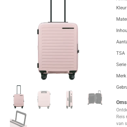
Kleur
Mater
Inho
Aanta
TSA
Serie
Merk
Gebr
Omsc
Ontde
Reis 
van s