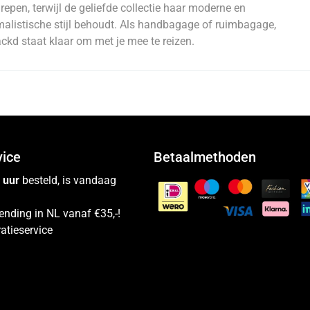
repen, terwijl de geliefde collectie haar moderne en
alistische stijl behoudt. Als handbagage of ruimbagage,
ckd staat klaar om met je mee te reizen.
vice
Betaalmethoden
 uur
besteld, is vandaag
ending in NL vanaf €35,-!
atieservice